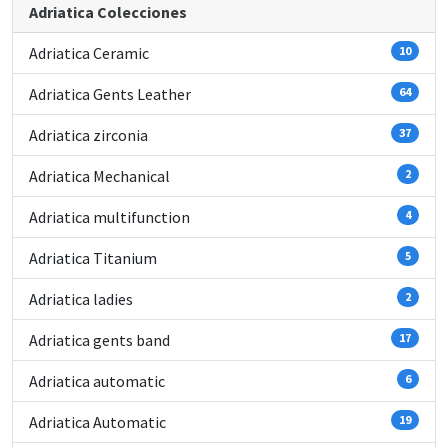
Adriatica Colecciones
Adriatica Ceramic
10
Adriatica Gents Leather
64
Adriatica zirconia
37
Adriatica Mechanical
2
Adriatica multifunction
4
Adriatica Titanium
5
Adriatica ladies
2
Adriatica gents band
17
Adriatica automatic
6
Adriatica Automatic
19