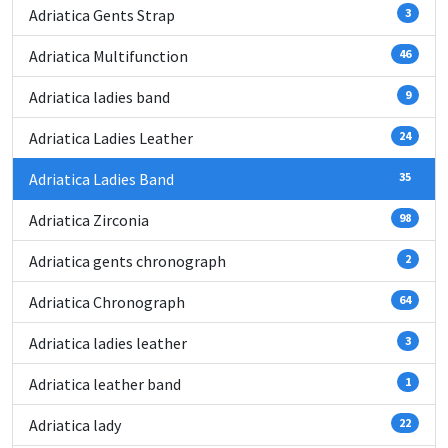
Adriatica Gents Strap
3
Adriatica Multifunction
46
Adriatica ladies band
9
Adriatica Ladies Leather
24
Adriatica Ladies Band
35
Adriatica Zirconia
98
Adriatica gents chronograph
2
Adriatica Chronograph
64
Adriatica ladies leather
3
Adriatica leather band
1
Adriatica lady
22